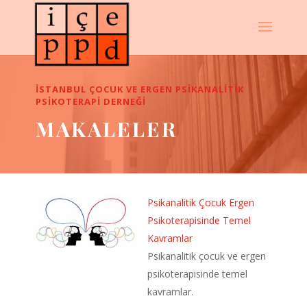
İSTANBUL ÇOCUK VE ERGEN PSIKANALITIK
PSIKOTERAPI DERNEĞI
MAKALELER
Psikanalitik Çocuk Ergen
Psikoterapisinde Temel
Kavramlar
Psikanalitik çocuk ve ergen
psikoterapisinde temel
kavramlar.