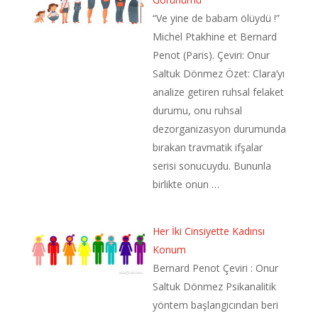
“Ve yine de babam ölüydü !”
Michel Ptakhine et Bernard
Penot (Paris). Çeviri: Onur
Saltuk Dönmez Özet: Clara’yı
analize getiren ruhsal felaket
durumu, onu ruhsal
dezorganizasyon durumunda
bırakan travmatik ifşalar
serisi sonucuydu. Bununla
birlikte onun …
Her İki Cinsiyette Kadınsı
Konum
Bernard Penot Çeviri : Onur
Saltuk Dönmez Psikanalitik
yöntem başlangıcından beri