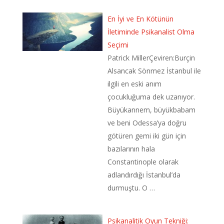
En İyi ve En Kötünün
İletiminde Psikanalist Olma
Seçimi
Patrick MillerÇeviren:Burçin
Alsancak Sönmez İstanbul ile
ilgili en eski anım
çocukluğuma dek uzanıyor.
Büyükannem, büyükbabam
ve beni Odessa’ya doğru
götüren gemi iki gün için
bazılarının hala
Constantinople olarak
adlandırdığı İstanbul’da
durmuştu. O …
Psikanalitik Oyun Tekniği: